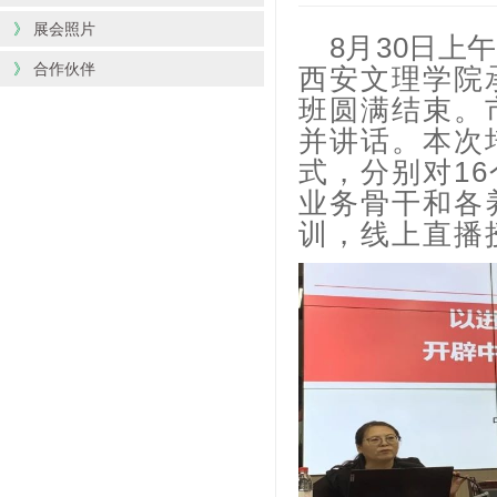
》
展会照片
8
月
30日上
》
合作伙伴
西安文理学院承
班圆满结束。
并讲话。本次
式，分别对1
业务骨干和各
训，线上直播