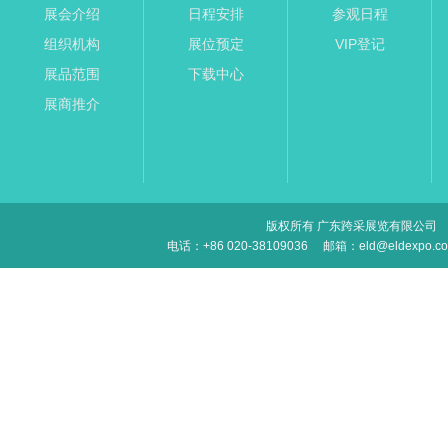
展会介绍
日程安排
参观日程
组织机构
展位预定
VIP登记
展品范围
下载中心
展商推介
版权所有 广东跨采展览有限公司
电话：+86 020-38109036
邮箱：eld@eldexpo.c